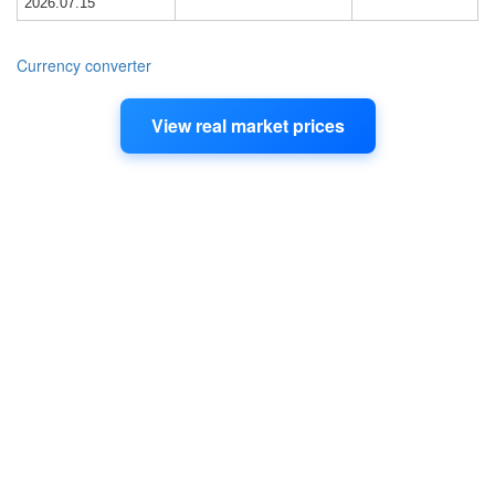
2026.07.15
Currency converter
Добавете актуални цени към своя сайт
С
уиджета Scraprice PRO
можете да
View real market prices
показвате
актуални цени за изкупуване на
мед на своя сайт
— персонализирани по
категория, регион или период от време.
Идеално решение за портали, изкупвачи и
компании, които искат да предоставят
актуални пазарни данни.
Вижте Scraprice PRO
Read more