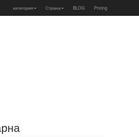
категория
Страна
BLOG
Pricing
арна