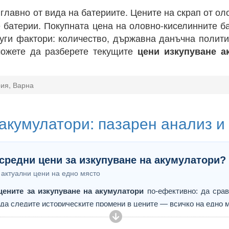
главно от вида на батериите. Цените на скрап от ол
е батерии. Покупната цена на оловно-киселинните ба
ги фактори: количество, държавна данъчна полити
можете да разберете текущите
цени изкупуване а
рия, Варна
 акумулатори: пазарен анализ и
 средни цени за изкупуване на акумулатори?
 актуални цени на едно място
цените за изкупуване на акумулатори
по-ефективно: да срав
 да следите историческите промени в цените — всичко на едно м