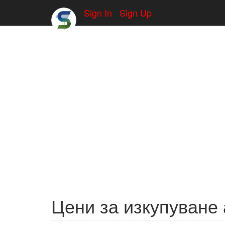
Sign In
Sign Up
Цени за изкупуване