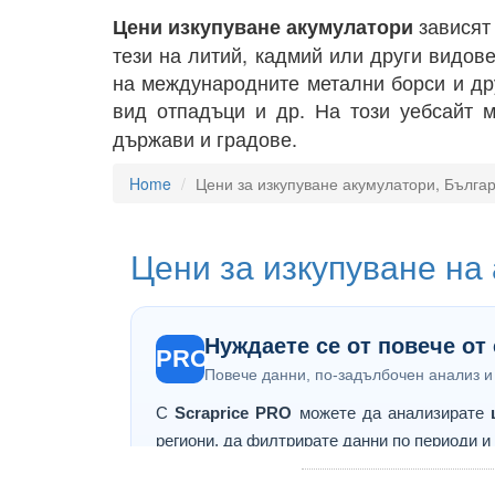
зависят 
Цени изкупуване акумулатори
тези на литий, кадмий или други видов
на международните метални борси и дру
вид отпадъци и др. На този уебсайт 
държави и градове.
Home
Цени за изкупуване акумулатори, Бълга
Цени за изкупуване на
Нуждаете се от повече от
PRO
Повече данни, по-задълбочен анализ и
С
Scraprice PRO
можете да анализирате
региони, да филтрирате данни по периоди и